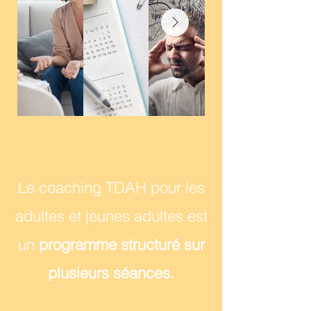
Le coaching TDAH pour les
adultes et jeunes adultes est
un
programme structuré sur
plusieurs séances.