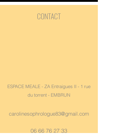
CONTACT
ESPACE MEALE - ZA Entraigues II - 1 rue
du torrent - EMBRUN
carolinesophrologue83@gmail.com
06 66 76 27 33