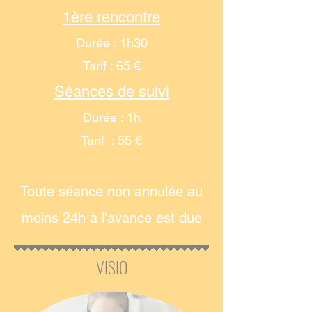
1ère rencontre
Durée : 1h30
Tarif : 65 €
Séances de suivi
Durée : 1h
Tarif : 55 €
Toute séance non annulée au
moins 24h à l'avance est due
VISIO