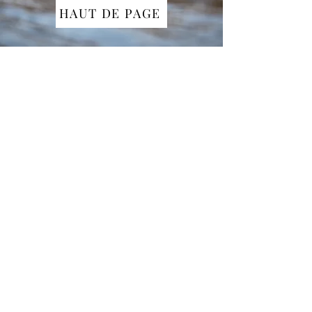
HAUT DE PAGE
CONTACT
ESPACE MEALE - ZA Entraigues II - 1 rue
du torrent
05200 EMBRUN
carolinesophrologue83@gmail.com
06 66 76 27 33
PRENDRE RENDEZ-VOUS